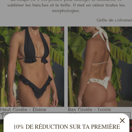
sublimer les hanches et la taille. Il met en valeur toutes les
morphologies.
Grille de colonne
Haut
Bas
Gisèle
Gisèle
-
-
Ébène
Ivoire
Haut Gisèle - Ébène
Bas Gisèle - Ivoire
50,00€
40,00€
Haut
Bas
10% DE RÉDUCTION SUR TA PREMIÈRE
Gisèle
Gisèle