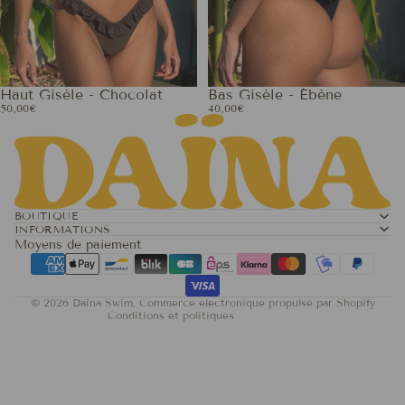
Haut Gisèle - Chocolat
Bas Gisèle - Ébène
50,00€
40,00€
Politique de confidentialité
Politique de remboursement
Conditions d’utilisation
Conditions générales de vente
BOUTIQUE
INFORMATIONS
Coordonnées
Moyens de paiement
Mentions légales
Politique d’expédition
© 2026
Daïna Swim
,
Commerce électronique propulsé par Shopify
Conditions et politiques