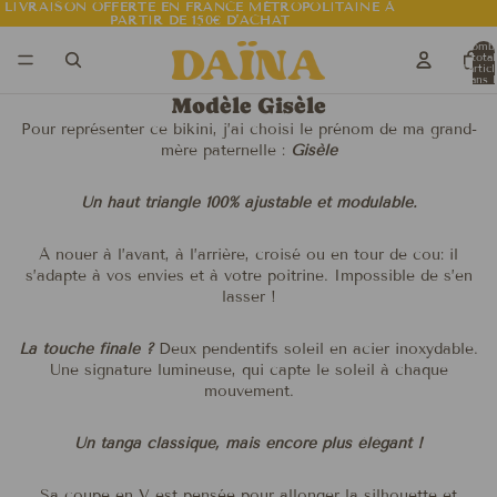
LIVRAISON OFFERTE EN FRANCE MÉTROPOLITAINE À
LIVRAISON OFFERTE EN FRANCE MÉTROPOLITAINE À
PARTIR DE 150€ D’ACHAT
PARTIR DE 150€ D’ACHAT
Nomb
total
d’artic
dans l
panier:
Modèle Gisèle
Pour représenter ce bikini, j’ai choisi le prénom de ma grand-
mère paternelle :
Gisèle
Un haut triangle 100% ajustable et modulable.
À nouer à l’avant, à l’arrière, croisé ou en tour de cou: il
s’adapte à vos envies et à votre poitrine. Impossible
de s’en
lasser !
La touche finale ?
Deux pendentifs soleil en acier inoxydable.
Une signature lumineuse, qui capte le soleil à chaque
mouvement.
Un tanga classique, mais encore plus élégant !
Sa coupe en V est pensée pour allonger la silhouette et